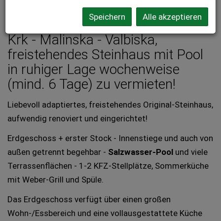
Beschreibung
Speichern
Alle akzeptieren
Krk - Malinska - Valbiska,
freistehendes Steinhaus mit Pool
in ruhiger Lage wochenweise
(mind. 6 Tage) zu vermieten!
Liebevoll adaptiertes, freistehendes Original-Steinhaus,
aufwendig renoviert und eingerichtet!
Erdgeschoss + erster Stock - Innenstiege und auch von
außen getrennt begehbar -
Salzwasser-Pool
und viele
Terrassenflächen - 1-2 KFZ-Stellplätze, Sommerküche
mit Weber-Grill und Spüle.
Das Erdgeschoss verfügt über einen großen
Wohn-/Essbereich und eine vollausgestattete Küche