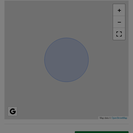
+
−
Map data ©
OpenStreetMap